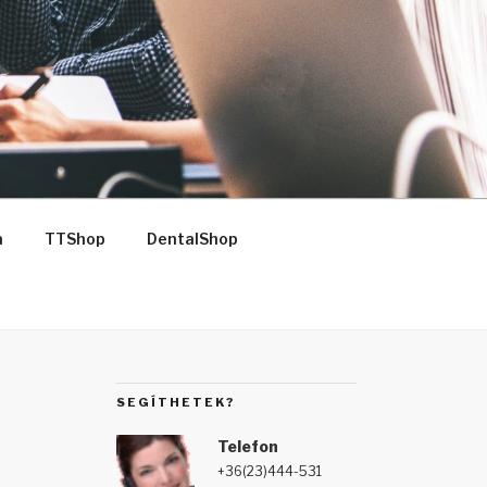
a
TTShop
DentalShop
SEGÍTHETEK?
Telefon
+36(23)444-531