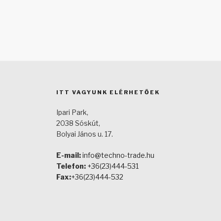
ITT VAGYUNK ELÉRHETŐEK
Ipari Park,
2038 Sóskút,
Bolyai János u. 17.
E-mail:
info@techno-trade.hu
Telefon:
+36(23)444-531
Fax:
+36(23)444-532