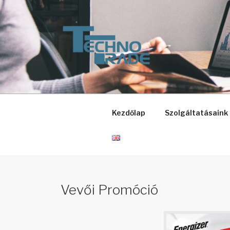
Tartalomhoz
TECHNO-TRADE-
Techno-Trade-1. Kft.
Kezdőlap
Szolgáltatásaink
Vevői Promóció