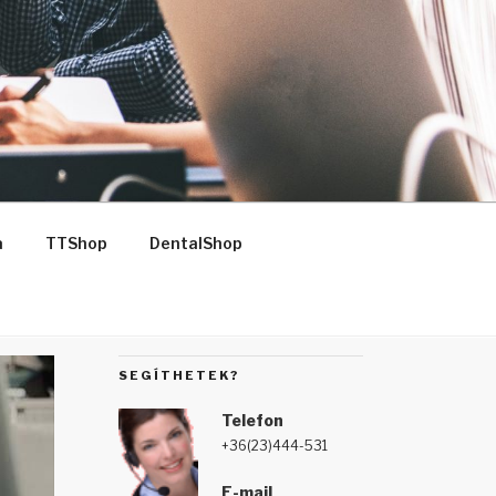
a
TTShop
DentalShop
SEGÍTHETEK?
Telefon
+36(23)444-531
E-mail