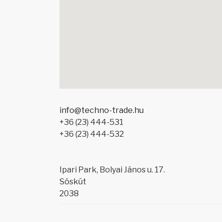
info@techno-trade.hu
+36 (23) 444-531
+36 (23) 444-532
Ipari Park, Bolyai János u. 17.
Sóskút
2038