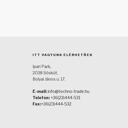
ITT VAGYUNK ELÉRHETŐEK
Ipari Park,
2038 Sóskút,
Bolyai János u. 17.
E-mail:
info@techno-trade.hu
Telefon:
+36(23)444-531
Fax:
+36(23)444-532