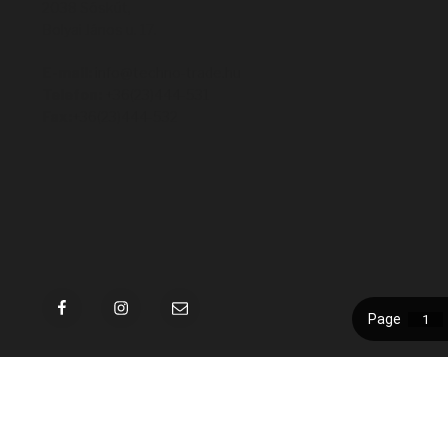
2038 Sóskút,
Bolyai János u. 17.
E-mail:
info@techno-trade.hu
Telefon:
+36(23)444-531
Fax:
+36(23)444-532
Facebook
Instagram
Email
Kös