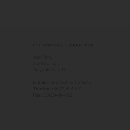
ITT VAGYUNK ELÉRHETŐEK
Ipari Park,
2038 Sóskút,
Bolyai János u. 17.
E-mail:
info@techno-trade.hu
Telefon:
+36(23)444-531
Fax:
+36(23)444-532