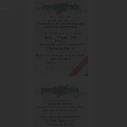
Következő
bejegyzés
ikoknak