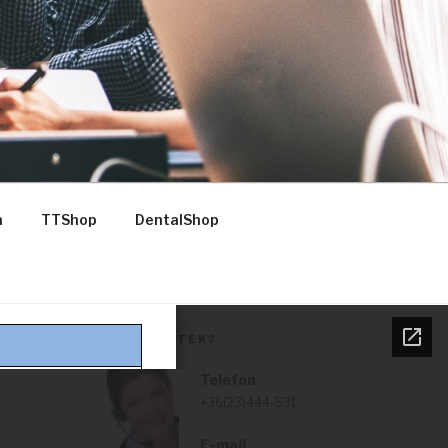
a
TTShop
DentalShop
SEGÍTHETEK?
Telefon
+36(23)444-531
E-mail