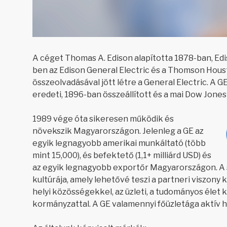
A céget Thomas A. Edison alapította 1878-ban, Edi
ben az Edison General Electric és a Thomson Hous
összeolvadásával jött létre a General Electric. A G
eredeti, 1896-ban összeállított és a mai Dow Jones
1989 vége óta sikeresen működik és
növekszik Magyarországon. Jelenleg a GE az
egyik legnagyobb amerikai munkáltató (több
mint 15,000), és befektető (1,1+ milliárd USD) és
az egyik legnagyobb exportőr Magyarországon. A si
kultúrája, amely lehetővé teszi a partneri viszony 
helyi közösségekkel, az üzleti, a tudományos élet k
kormányzattal. A GE valamennyi főüzletága aktív 