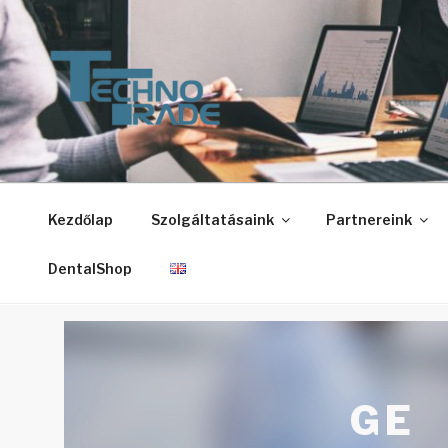
Tartalomhoz
TECHNO-TRADE-1. 
Techno-Trade-1. Kft.
Kezdőlap
Szolgáltatásaink
Partnereink
DentalShop
GE