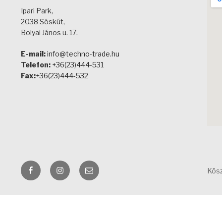
Ipari Park,
2038 Sóskút,
Bolyai János u. 17.
E-mail:
info@techno-trade.hu
Telefon:
+36(23)444-531
Fax:
+36(23)444-532
Facebook
Instagram
Email
Kös